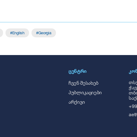
English
Georgia
ᲪᲔᲜᲢᲠᲘ
ᲙᲝ
თსუ
ჩვენ შესახებ
ჭავ
პუბლიკაციები
თბი
სა
არქივი
+99
aet