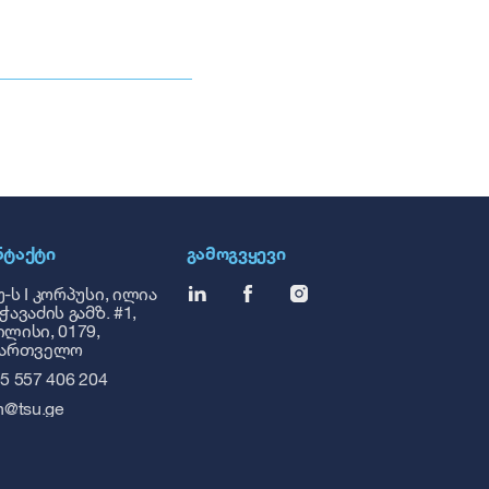
ᲜᲢᲐᲥᲢᲘ
ᲒᲐᲛᲝᲒᲕᲧᲔᲕᲘ
-ს I კორპუსი, ილია
ჭავაძის გამზ. #1,
ლისი, 0179,
ქართველო
5 557 406 204
h@tsu.ge