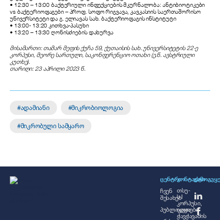
• 12:30 – 13:00 ბაქტერიული ინფექციების მკურნალობა: ანტიბიოტიკები
vs ბაქტერიოფაგები – პროფ. სოფო რიგვავა, კავკასიის საერთაშორისო
უნივერსიტეტი და გ. ელიავას სახ. ბაქტერიოფაგის ინსტიტუტი
• 13:00- 13:20 კითხვა-პასუხი
• 13:20 – 13:30 ღონისძიების დახურვა
მისამართი: თამარ მეფის ქუჩა 59, ქუთაისის სახ. უნივერსიტეტის 22-ე
კორპუსი, მეორე სართული, საკონფერენციო ოთახი (ე.წ. ავსტრიული
კუთხე).
თარიღი: 23 აპრილი 2023 წ.
ადამიანი
მიკრობიოლოგია
მიკრობული სამყარო
ᲪᲔᲜᲢᲠᲘ
ᲙᲝᲜᲢᲐᲥᲢᲘ
ᲒᲐᲛᲝᲒᲕᲧ
თსუ-
ჩვენ
ს I
შესახებ
კორპუსი,
პუბლიკაციები
ილია
ჭავჭავაძის