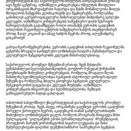
უნივერსიტეტთან და საქართველოს ინსულტის ასოციაციასთან ერთად
იყო ჩვენი ცენტრიც. აღნიშნული კონფერენცია ინსულტის მსოფლიო
ორგანიზაციის მხარდაჭერით ჩატარდა და მასში მონაწილეობა მიიღეს
მსოფლიოს წამყვანმა კლინიკოსებმა და მეცნიერებმა, რომლებმაც
განიხილეს ცერებროვასკულური მიმართულებით მიმდინარე უახლესი
კვლევები. აღნიშნული კონფერენციის სამეცნიერო დღის წესრიგის
ჩამოყალიბებაში გადამწყვეტი როლი ითამაშეს ევროპის აკადემიის
თბილისის რეგიონული ცენტრის სამეცნიერო საბჭოს თავმჯდომარემ,
პროფ. ზაალ კოკაიამ და ამავე საბჭოს წევრმა პროფ. ალექსანდრე
ცისკარიძემ.
გარდა ნეირომეცნიერებისა, ევროპის აკადემიის თბილისის რეგიონულმა
ცენტრმა მრავალი საინტერესო ღონისძიება ჩაატარა ჰუმანიტარული და
კულტურული მემკვიდრეობის კვლევის მიმართულებითაც.
საქართველოს ეროვნულ მუზეუმთან ერთად, ჩვენ მესტიაში
ვუმასპინძლეთ ხელოვნებათმცოდნის, დოქტორ რუსუდან ქოჩქიანის
ხსოვნისადმი მიძღვნილ კონფერენციას, რომელიც მრავალი წლის
მანძილზე ხელმძღვანელობდა სვანეთის ისტორიულ-ეთნოგრაფიულ
მუზეუმს და რომელმაც მთელი ცხოვრება სვანეთის კულტურული
მემკვიდრეობის დაცვასა და კვლევას მიუძღვნა. აღნიშნული
კონფერენციის ინიციირება და ხელმძღვანელობა, ჩემთვის
განსაკუთრებული პატივი გახლდათ.
თბილისის სახელმწიფო უნივერსიტეტთან და საქართველოს ეროვნულ
მუზეუმთან ერთად, ჩვენ, ასევე, ორგანიზება გავუწიეთ ევროპის აკადემიის
პირველი ქართველი წევრის, აკადემიკოს თამაზ გამყრელიძისადმი
მიძღვნილი ღონისძიებების ციკლს, რომლის პროგრამა მოიცავდა მისი
პუბლიკაციის: “გილგამეშის ეპოსი (ტრანსლიტერაცია)” პრეზენტაციას,
პროფესორ მარტინ უორთინგტონის საჯარო ლექციასა და მისი
შუმერულენოვანი ფილმის “დუმუზის სიზმარი“ საპრემიერო ჩვენებას.