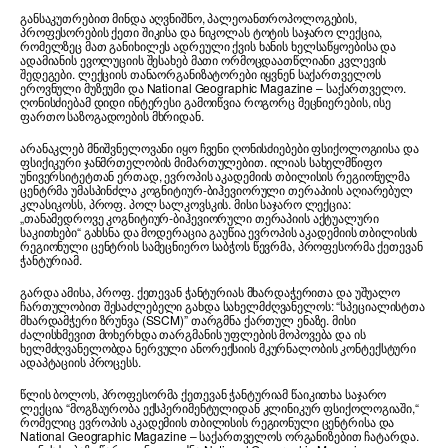
განსაკუთრებით მინდა აღვნიშნო, პალეოანთროპოლოგების,
პროფესორების ქეთი შიკისა და ნიკოლას ტოტის საჯარო ლექცია,
რომელზეც მათ განიხილეს ადრეული ქვის ხანის ხელსაწყოებისა და
ადამიანის ევოლუციის შესახებ მათი ორმოცდაათწლიანი კვლევის
შედეგები. ლექციის თანაორგანიზატორები იყვნენ საქართველოს
ეროვნული მუზეუმი და National Geographic Magazine – საქართველო.
ღონისძიებამ დიდი ინტერესი გამოიწვია როგორც მეცნიერების, ისე
ფართო საზოგადოების მხრიდან.
არანაკლებ მნიშვნელოვანი იყო ჩვენი ღონისძიებები ფსიქოლოგიისა და
ფსიქიკური ჯანმრთელობის მიმართულებით. ილიას სახელმწიფო
უნივერსიტეტთან ერთად, ევროპის აკადემიის თბილისის რეგიონულმა
ცენტრმა უმასპინძლა კოგნიტიურ-ბიჰევიორული თერაპიის აღიარებულ
კლასიკოსს, პროფ. პოლ სალკოვსკის. მისი საჯარო ლექცია:
„თანამედროვე კოგნიტიურ-ბიჰევიორული თერაპიის აქტუალური
საკითხები“ გახსნა და მოდერაცია გაუწია ევროპის აკადემიის თბილისის
რეგიონული ცენტრის სამეცნიერო საბჭოს წევრმა, პროფესორმა ქეთევან
ჭანტურიამ.
გარდა ამისა, პროფ. ქეთევან ჭანტურიას მხარდაჭერითა და უშუალო
ჩართულობით შესაძლებელი გახდა სახელმძღვანელოს: “სპეციალისტთა
მხარდამჭერი ზრუნვა (SSCM)” თარგმნა ქართულ ენაზე. მისი
ძალისხმევით მოხერხდა თარგმანის უფლების მოპოვება და ის
ხელმძღვანელობდა ნერვული ანორექსიის მკურნალობის კონტექსტური
ადაპტაციის პროცესს.
წლის ბოლოს, პროფესორმა ქეთევან ჭანტურიამ წაიკითხა საჯარო
ლექცია “მოგზაურობა ექსპერიმენტულიდან კლინიკურ ფსიქოლოგიაში,“
რომელიც ევროპის აკადემიის თბილისის რეგიონული ცენტრისა და
National Geographic Magazine – საქართველოს ორგანიზებით ჩატარდა.