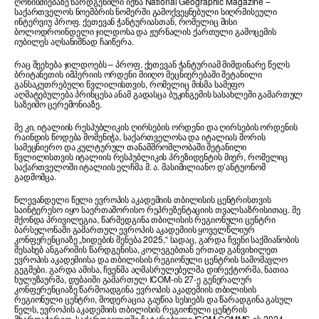
ღონისძიებაზე წარდგენილი იქნა National Geographic Magazine –
საქართველოს ნოემბრის ნომერში გამოქვეყნებული სიღრმისეული
ინტერვიუ პროფ. ქეთევან ჭანტურიასთან, რომელიც მისი
ბოლოდროინდელი ჯილდოსა და ჟურნალის ქართული გამოცემის
იუბილეს აღსანიშნად ჩაიწერა.
რაც შეეხება ჯილდოებს – პროფ. ქეთევან ჭანტურიამ მიმდინარე წელს
ბრიტანეთის იმპერიის ორდენი მიიღო მეცნიერებაში შეტანილი
განსაკუთრებული წვლილისთვის, რომელიც მისმა სამეფო
აღმატებულება პრინცესა ანამ გადასცა ბუკინგემის სასახლეში გამართულ
საზეიმო ცერემონიაზე.
მე კი, იტალიის რესპუბლიკის ღირსების ორდენი და ღირსების ორდენის
რაინდის წოდება მომენიჭა, საქართველოსა და იტალიას შორის
სამეცნიერო და კულტურულ თანამშრომლობაში შეტანილი
წვლილისთვის იტალიის რესპუბლიკის პრეზიდენტის მიერ, რომელიც
საქართველოში იტალიის ელჩმა მ. ა. მასიმილიანო დ’ანტუონომ
გადმომცა.
წლევანდელი წელი ევროპის აკადემიის თბილისის ცენტრისთვის
საინტერესო იყო საერთაშორისო რეპრეზენტაციის თვალსაზრისითაც. მე
მქონდა პრივილეგია, წარმედგინა თბილისის რეგიონული ცენტრი
ბარსელონაში გამართულ ევროპის აკადემიის ყოველწლიურ
კონფერენციაზე „ხიდების შენება 2025,“ სადაც, გარდა ჩვენი საქმიანობის
შესახებ ანგარიშის წარდგენისა, კოლეგებთან ერთად განვიხილეთ
ევროპის აკადემიისა და თბილისის რეგიონული ცენტრის სამომავლო
გეგმები. გარდა ამისა, ჩვენმა აღმასრულებელმა დირექტორმა, ნათია
ხულუზაურმა, დუბაიში გამართულ ICOM-ის 27-ე გენერალურ
კონფერენციაზე წარმოადგინა ევროპის აკადემიის თბილისის
რეგიონული ცენტრი, მოდერაცია გაუწია სესიებს და წარადგინა გასულ
წელს, ევროპის აკადემიის თბილისის რეგიონული ცენტრის
მხარდაჭერით, საქართველოში ჩატარებული ICOM COMMS-ის 2024