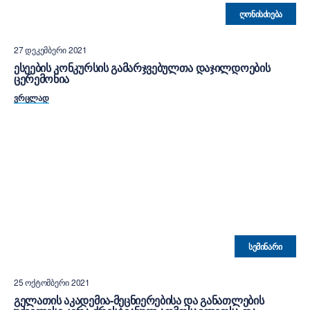
ᲦᲝᲜᲘᲡᲫᲘᲔᲑᲐ
27 ᲓᲔᲙᲔᲛᲑᲔᲠᲘ 2021
ᲔᲡᲔᲔᲑᲘᲡ ᲙᲝᲜᲙᲣᲠᲡᲘᲡ ᲒᲐᲛᲐᲠᲯᲕᲔᲑᲣᲚᲗᲐ ᲓᲐᲯᲘᲚᲓᲝᲔᲑᲘᲡ
ᲪᲔᲠᲔᲛᲝᲜᲘᲐ
ᲕᲠᲪᲚᲐᲓ
ᲡᲔᲛᲘᲜᲐᲠᲘ
25 ᲝᲥᲢᲝᲛᲑᲔᲠᲘ 2021
ᲒᲔᲚᲐᲗᲘᲡ ᲐᲙᲐᲓᲔᲛᲘᲐ-ᲛᲔᲪᲜᲘᲔᲠᲔᲑᲘᲡᲐ ᲓᲐ ᲒᲐᲜᲐᲗᲚᲔᲑᲘᲡ