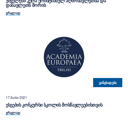
ᲣᲫᲕᲔᲚᲔᲡᲘ ᲙᲔᲠᲐ ᲥᲠᲘᲡᲢᲘᲐᲜᲣᲚ ᲐᲦᲛᲝᲡᲐᲕᲚᲔᲗᲡᲐ ᲓᲐ
ᲓᲐᲡᲐᲕᲚᲔᲗᲡ ᲨᲝᲠᲘᲡ
ᲕᲠᲪᲚᲐᲓ
ᲒᲐᲜᲪᲮᲐᲓᲔᲑᲐ
17 ᲛᲐᲘᲡᲘ 2021
ᲔᲡᲔᲔᲑᲘᲡ ᲙᲝᲜᲙᲣᲠᲡᲘ ᲡᲙᲝᲚᲘᲡ ᲛᲝᲡᲬᲐᲕᲚᲔᲔᲑᲘᲡᲗᲕᲘᲡ
ᲕᲠᲪᲚᲐᲓ