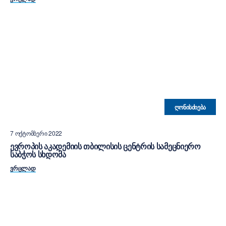
ᲦᲝᲜᲘᲡᲫᲘᲔᲑᲐ
7 ᲝᲥᲢᲝᲛᲑᲔᲠᲘ 2022
ᲔᲕᲠᲝᲞᲘᲡ ᲐᲙᲐᲓᲔᲛᲘᲘᲡ ᲗᲑᲘᲚᲘᲡᲘᲡ ᲪᲔᲜᲢᲠᲘᲡ ᲡᲐᲛᲔᲪᲜᲘᲔᲠᲝ
ᲡᲐᲑᲭᲝᲡ ᲡᲮᲓᲝᲛᲐ
ᲕᲠᲪᲚᲐᲓ