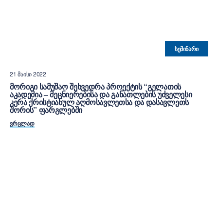
ᲡᲔᲛᲘᲜᲐᲠᲘ
21 ᲛᲐᲘᲡᲘ 2022
ᲛᲝᲠᲘᲒᲘ ᲡᲐᲛᲣᲨᲐᲝ ᲨᲔᲮᲕᲔᲓᲠᲐ ᲞᲠᲝᲔᲥᲢᲘᲡ “ᲒᲔᲚᲐᲗᲘᲡ
ᲐᲙᲐᲓᲔᲛᲘᲐ – ᲛᲔᲪᲜᲘᲔᲠᲔᲑᲘᲡᲐ ᲓᲐ ᲒᲐᲜᲐᲗᲚᲔᲑᲘᲡ ᲣᲫᲕᲔᲚᲔᲡᲘ
ᲙᲔᲠᲐ ᲥᲠᲘᲡᲢᲘᲐᲜᲣᲚ ᲐᲦᲛᲝᲡᲐᲕᲚᲔᲗᲡᲐ ᲓᲐ ᲓᲐᲡᲐᲕᲚᲔᲗᲡ
ᲨᲝᲠᲘᲡ” ᲤᲐᲠᲒᲚᲔᲑᲨᲘ
ᲕᲠᲪᲚᲐᲓ