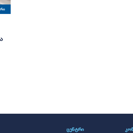
ᲐᲠᲘ
Ა
ᲪᲔᲜᲢᲠᲘ
ᲙᲝ