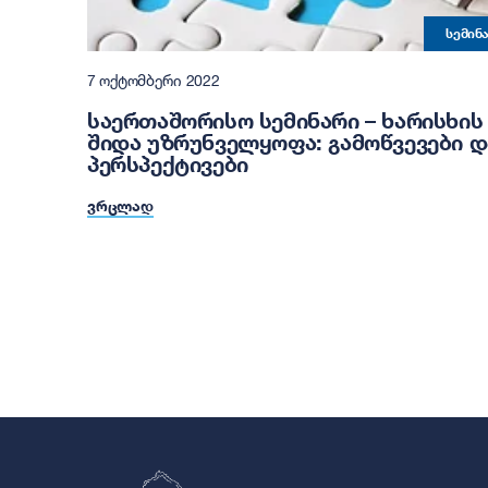
ᲡᲔᲛᲘᲜ
7 ᲝᲥᲢᲝᲛᲑᲔᲠᲘ 2022
ᲡᲐᲔᲠᲗᲐᲨᲝᲠᲘᲡᲝ ᲡᲔᲛᲘᲜᲐᲠᲘ – ᲮᲐᲠᲘᲡᲮᲘᲡ
ᲨᲘᲓᲐ ᲣᲖᲠᲣᲜᲕᲔᲚᲧᲝᲤᲐ: ᲒᲐᲛᲝᲬᲕᲔᲕᲔᲑᲘ Დ
ᲞᲔᲠᲡᲞᲔᲥᲢᲘᲕᲔᲑᲘ
ᲕᲠᲪᲚᲐᲓ