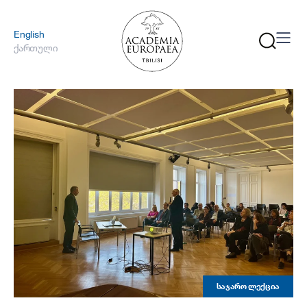
English
ქართული
ᲡᲐᲯᲐᲠᲝ ᲚᲔᲥᲪᲘᲐ