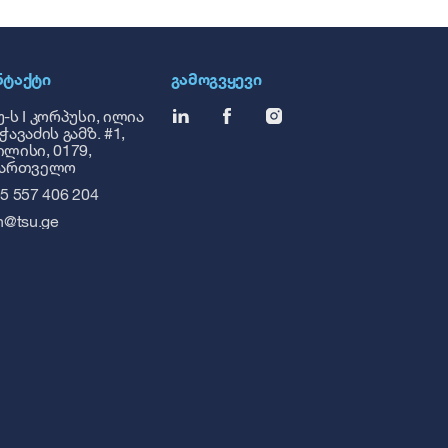
ᲜᲢᲐᲥᲢᲘ
ᲒᲐᲛᲝᲒᲕᲧᲔᲕᲘ
-ს I კორპუსი, ილია
ჭავაძის გამზ. #1,
ლისი, 0179,
ქართველო
5 557 406 204
h@tsu.ge