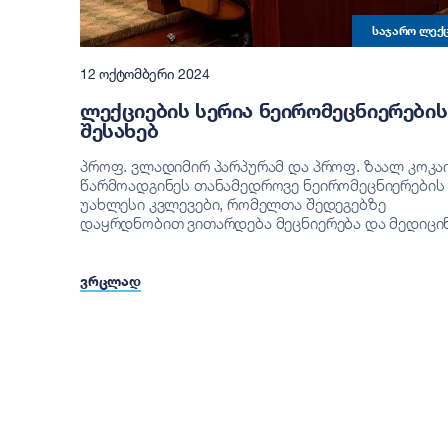
ᲡᲐᲯᲐᲠᲝ ᲚᲔᲥ
12 ᲝᲥᲢᲝᲛᲑᲔᲠᲘ 2024
ᲚᲔᲥᲪᲘᲔᲑᲘᲡ ᲡᲔᲠᲘᲐ ᲜᲔᲘᲠᲝᲛᲔᲪᲜᲘᲔᲠᲔᲑᲘᲡ
ᲨᲔᲡᲐᲮᲔᲑ
პროფ. ვლადიმირ პარპურამ და პროფ. ზაალ კოკა
წარმოადგინეს თანამედროვე ნეირომეცნიერების
უახლესი კვლევები, რომელთა შედეგებზე
დაყრდნობით ვითარდება მეცნიერება და მედიცინა
ᲕᲠᲪᲚᲐᲓ