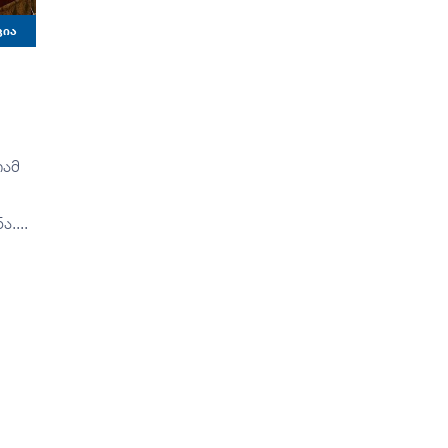
ᲪᲘᲐ
იამ
....