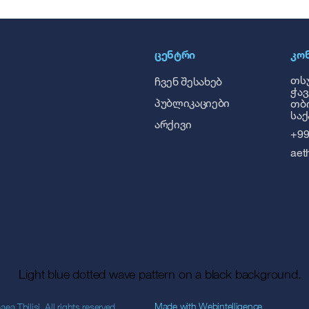
ᲪᲔᲜᲢᲠᲘ
ᲙᲝ
თსუ
ჩვენ შესახებ
ჭავ
პუბლიკაციები
თბი
სა
არქივი
+99
aet
Made with
Webintelligence
 Tbilisi. All rights reserved.