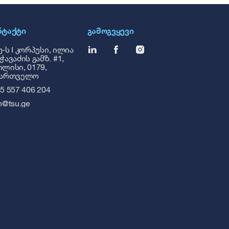
ᲜᲢᲐᲥᲢᲘ
ᲒᲐᲛᲝᲒᲕᲧᲔᲕᲘ
-ს I კორპუსი, ილია
ჭავაძის გამზ. #1,
ლისი, 0179,
ქართველო
5 557 406 204
h@tsu.ge