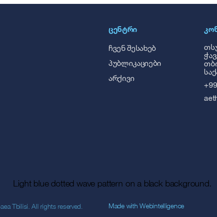
ᲪᲔᲜᲢᲠᲘ
ᲙᲝ
თსუ
ჩვენ შესახებ
ჭავ
პუბლიკაციები
თბი
სა
არქივი
+99
aet
Made with
Webintelligence
 Tbilisi. All rights reserved.