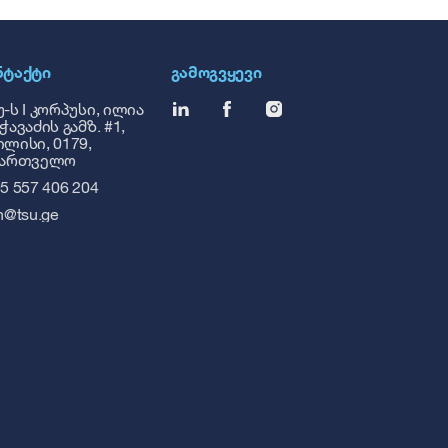
ᲜᲢᲐᲥᲢᲘ
ᲒᲐᲛᲝᲒᲕᲧᲔᲕᲘ
-ს I კორპუსი, ილია
ჭავაძის გამზ. #1,
ლისი, 0179,
ქართველო
5 557 406 204
h@tsu.ge