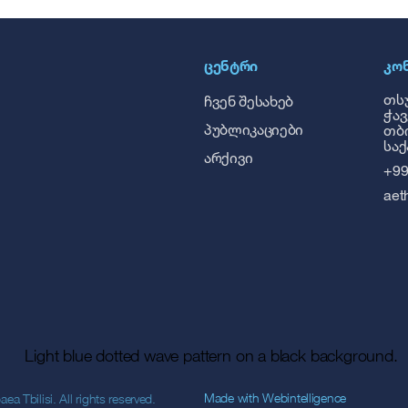
ᲪᲔᲜᲢᲠᲘ
ᲙᲝ
თსუ
ჩვენ შესახებ
ჭავ
პუბლიკაციები
თბი
სა
არქივი
+99
aet
Made with
Webintelligence
 Tbilisi. All rights reserved.