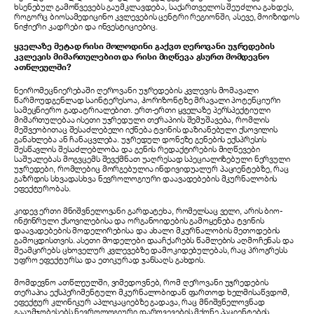
ხსენებულ გამოწვევებს გაუმკლავდება, საქართველოს შეუძლია გახდეს,
როგორც ბიოსამედიცინო კვლევების ცენტრი რეგიონში, ასევე, მოიზიდოს
ნიჭიერი კადრები და ინვესტიციებიც.
ყველაზე მეტად რისი მოლოდინი გაქვთ ღეროვანი უჯრედების
კვლევის მიმართულებით და რისი მიღწევა გსურთ მომდევნო
ათწლეულში?
ნეირომეცნიერებაში ღეროვანი უჯრედების კვლევის მომავალი
წარმოუდგენლად საინტერესოა, ჰორიზონტზე მრავალი პოტენციური
სამეცნიერო გადატრიალებით. ერთ-ერთი ყველაზე პერსპექტიული
მიმართულებაა ისეთი უჯრედული თერაპიის შემუშავება, რომლის
მეშვეობითაც შესაძლებელი იქნება ტვინის დაზიანებული ქსოვილის
განახლება ან ჩანაცვლება. უჯრედულ დონეზე გენების ექსპრესის
შესწავლის შესაძლებლობა და გენის რედაქტირების მიღწევები
საშუალებას მოგვცემს შევქმნათ უაღრესად სპეციალიზებული ნერვული
უჯრედები, რომლებიც მორგებულია ინდივიდუალურ პაციენტებზე, რაც
გაზრდის სხვადასხვა ნევროლოგიური დაავადებების მკურნალობის
ეფექტურობას.
კიდევ ერთი მნიშვნელოვანი გარდატეხა, რომელსაც ველი, არის ბიო-
ინჟინრული ქსოვილებისა და ორგანოიდების გამოყენება ტვინის
დაავადებების მოდელირებისა და ახალი მკურნალობის მეთოდების
გამოცდისთვის. ასეთი მოდელები დააჩქარებს წამლების აღმოჩენას და
შეამცირებს ცხოველურ კვლევებზე დამოკიდებულებას, რაც პროგრესს
უფრო ეფექტურსა და ეთიკურად ჯანსაღს გახდის.
მომდევნო ათწლეულში, ვიმედოვნებ, რომ ღეროვანი უჯრედების
თერაპია ექსპერიმენტული მკურნალობიდან ფართოდ ხელმისაწვდომ,
ეფექტურ კლინიკურ აპლიკაციებზე გადავა, რაც მნიშვნელოვნად
გააუმჯობესებს ნევროლოგიური დარღვევების მქონე პაციენტების