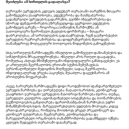
შეიძლება ამ სირთულის გადალახვა?
ღეროვანი უჯრედების კვლევის ეფექტურ თერაპიაში თარგმნის მთავარი
გამოწვევებია უსაფრთხოება, ეფექტურობა და მასშტაბურობა.
გადანერგილი უჯრედების გადარჩენის, ტვინში ინტეგრირებისა და
სწორად ფუნქციონირების უზრუნველყოფა გვერდითი ეფექტების
გამოწვევის გარეშე – როგორიცაა სიმსივნის წარმოქმნა ან
პათოლოგიური ნეირონული ქსელების ფორმირება – მთავარი
დაბრკოლებაა. ამ სირთულეების გადასაჭრელად, ჩვენ ვაუმჯობესებთ
უჯრედების რეპროგრამირებისა და დიფერენცირების მეთოდებს
თანამედროვე მოლეკულური ბიოლოგიის მიდგომების გამოყენებით.
სხვა სირთულეს წარმოადგენს ინსულტით გამოწვეული დაზიანებების და
სიმპტომების მრავალფეროვნება. ინსულტი არის რთული დაავადება,
რომელსაც ახლავს მნიშვნელოვანი ინდივიდუალური განსხვავებები, ეს
კი ართულებს მკურნალობის ერთიანი სქემის შემუშავებას.
პერსონალიზებული მედიცინის მიღწევები, სადაც მკურნალობა
ინდივიდუალურად ერგება პაციენტს, შესაძლოა დაგვეხმაროს ამ
პრობლემის მოგვარებაში.
ასევე, ბარიერებს წარმოადგენს დიდი რაოდენობით სტანდარტიზებული
უჯრედის წარმოება და ღირებულება. მაღალი ხარისხის, კლინიკურად
უსაფრთხო ღეროვანი უჯრედების მასობრივი წარმოება ძვირია. თუმცა,
უჯრედული კულტურის ავტომატიზებული სისტემებისა და ბიოწარმოების
ტექნოლოგიების განვითარება ფართომასშტაბიან წარმოებას უფრო
მიზანშეწონილს ხდის. მარეგულირებლების უფლების მოპოვება კიდევ
ერთი დაბრკოლებაა, რომელიც მოითხოვს ვრცელ პრეკლინიკურ და
კლინიკურ ტესტირებას. მეცნიერების, კლინიცისტებისა და
მარეგულირებელი ორგანოების თანამშრომლობა გადამწყვეტი იქნება
კვლევის შედეგების თერაპიაში დასანერგად.