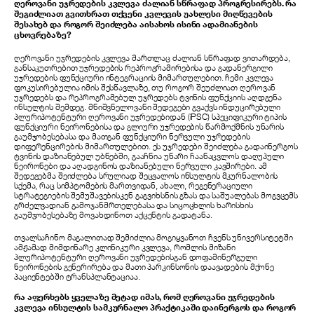
ღეროვანი უჯრედების კვლევა ძალიან სწრაფად პროგრესირებს. რა
შეგიძლიათ გვითხრათ თქვენი კვლევის უახლესი მიღწევების
შესახებ და როგორ შეიძლება აისახოს ისინი ადამიანების
ცხოვრებაზე?
ღეროვანი უჯრედების კვლევა მართლაც ძალიან სწრაფად ვითარდება,
განსაკუთრებით უჯრედების რეპროგრამირებისა და გადანერგილი
უჯრედების ფუნქციური ინტეგრაციის მიმართულებით. ჩემი კვლევა
ფოკუსირებულია იმის შესწავლაზე, თუ როგორ შეუძლიათ ღეროვან
უჯრედებს და რეპროგრამებულ უჯრედებს ტვინის ფუნქციის აღდგენა
ინსულტის შემდეგ. მნიშვნელოვანი შედეგები გვაქვს ინდუცირებული
პლურიპოტენტური ღეროვანი უჯრედებიდან (iPSC) სპეციფიკური ტიპის
ფუნქციური ნეირონებისა და გლიური უჯრედების წარმოქმნის უნარის
გაუმჯობესებასა და მათგან ფუნქციური ნერვული უჯრედების
დიფერენცირების მიმართულებით. ეს უჯრედები შეიძლება გადაინერგოს
ტვინის დაზიანებულ უბნებში, გააჩნია უნარი ჩაანაცვლოს დაღუპული
ნეირონები და აღადგინოს დაზიანებული ნერვული კავშირები. ამ
შედეგებმა შეიძლება სრულიად შეცვალოს ინსულტის მკურნალობის
სქემა, რაც სიმპტომების მართვიდან, ახალი, რეგენერაციული
სტრატეგიების შემუშავებისკენ გაგვიხსნის გზას და საშუალებას მოგვცემს
გრძელვადიან გამოჯანმრთელებასა და სიცოცხლის ხარისხის
გაუმჯობესებაზე მოვახდინოთ აქცენტის გადატანა.
თვალსაჩინო მაგალითად შემიძლია მოგიყვანოთ ჩვენს უნივერსიტეტში
ამჟამად მიმდინარე კლინიკური კვლევა, რომლის მიზანი
პლურიპოტენტური ღეროვანი უჯრედებისგან დოფამინერგული
ნეირონების გენერირება და მათი პარკინსონის დაავადების მქონე
პაციენტებში ტრანსპლანტაციაა.
რა აფერხებს ყველაზე მეტად იმას, რომ ღეროვანი უჯრედების
კვლევა ინსულტის სამკურნალო პრაქტიკაში დაინერგოს და როგორ