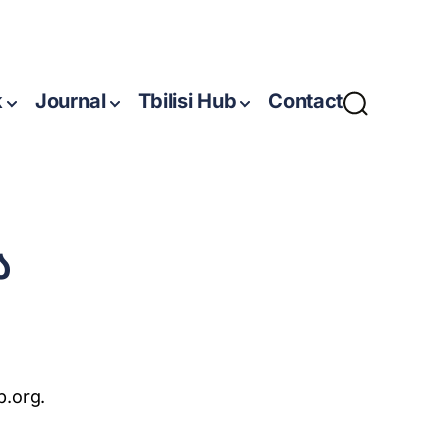
k
Journal
Tbilisi Hub
Contact
ა
b.org.